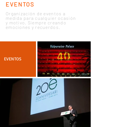
EVENTOS
Organización de eventos a
medida para cualquier ocasión
y motivo. Siempre creando
emociones y recuerdos.
EVENTOS